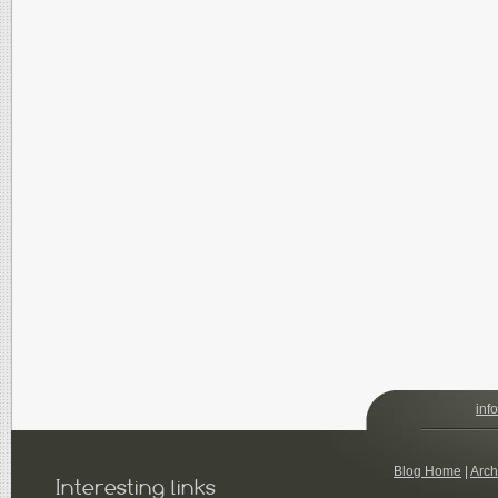
i
n
f
o
Blog Home
|
Arch
Interesting links