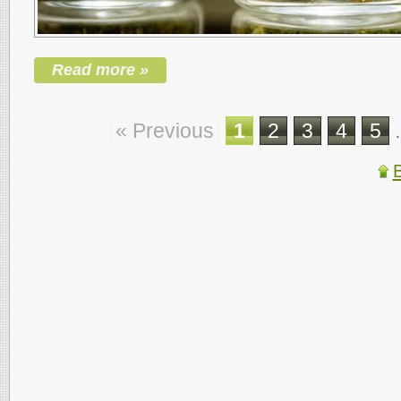
Read more »
« Previous
1
2
3
4
5
.
B