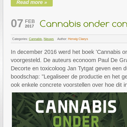
Read more »
07
FEB
Cannabis onder con
2017
Categories:
Cannabis
,
Nieuws
Author:
Herwig Claeys
In december 2016 werd het boek 'Cannabis on
voorgesteld. De auteurs econoom Paul De Gr
Decorte en toxicoloog Jan Tytgat geven een du
boodschap: "Legaliseer de productie en het g
ook enkele concrete voorstellen over hoe dit i