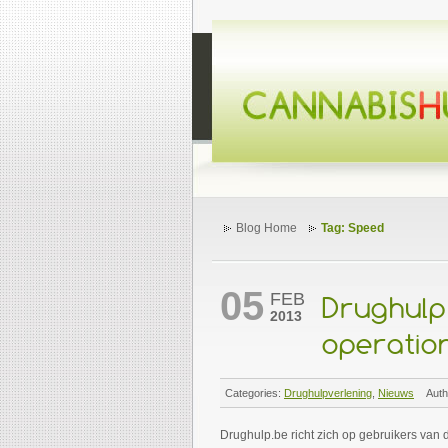
Blog Home
Tag: Speed
05
FEB
Drughulp:
2013
operatio
Categories:
Drughulpverlening
,
Nieuws
Auth
Drughulp.be richt zich op gebruikers van