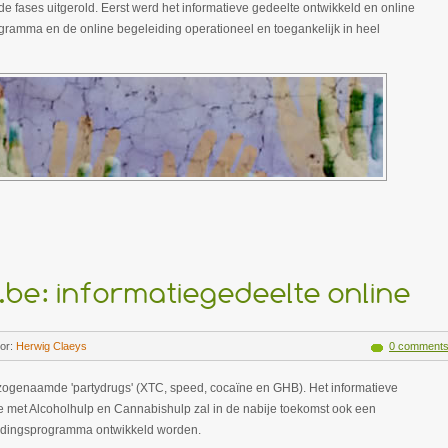
e fases uitgerold. Eerst werd het informatieve gedeelte ontwikkeld en online
gramma en de online begeleiding operationeel en toegankelijk in heel
.be: informatiegedeelte online
or:
Herwig Claeys
0 comment
e zogenaamde 'partydrugs' (XTC, speed, cocaïne en GHB). Het informatieve
e met Alcoholhulp en Cannabishulp zal in de nabije toekomst ook een
idingsprogramma ontwikkeld worden.