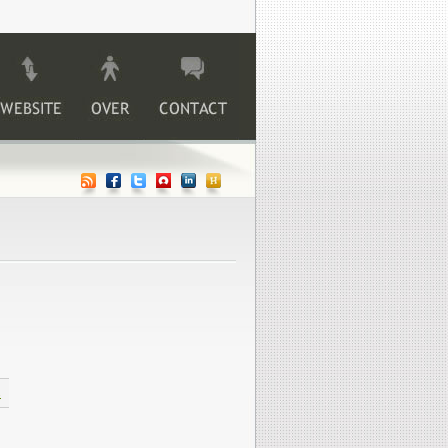
Website
>
About
>
Contact
annabishulp
s