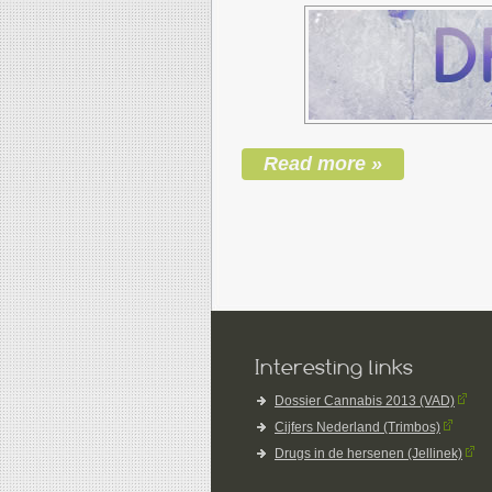
Read more »
Interesting links
Dossier Cannabis 2013 (VAD)
Cijfers Nederland (Trimbos)
Drugs in de hersenen (Jellinek)