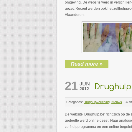
omgeving. De website werd in verschillend
gezet. Recent werden ook het zelfhulppro
Vlaanderen.
Read more »
21
JUN
Drughulp
2012
Categories:
Drughulpverlening
,
Nieuws
Auth
De website 'Drughulp.be' richt zich op d
gedeelte werd online gezet. Naar analogi
zelfhulpprogramma en een online begele