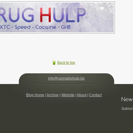
Back to top
i
n
f
o
@
c
a
n
n
a
b
i
s
h
u
l
p
.
b
e
Blog Home
|
Archive
|
Website
|
About
|
Contact
News
Subscr