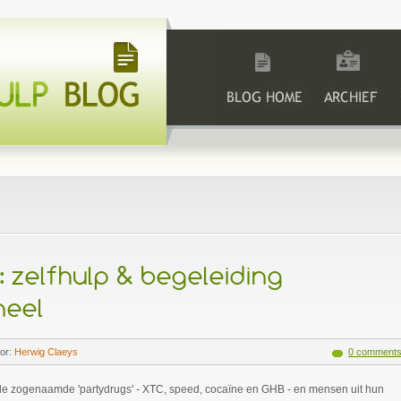
Blog Home
Archive
C
 zelfhulp & begeleiding
neel
or:
Herwig Claeys
0 comment
 de zogenaamde 'partydrugs' - XTC, speed, cocaïne en GHB - en mensen uit hun