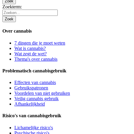
Zoek
Zoekterm:
Zoek
Over cannabis
7 dingen die je moet weten
Wat is cannabis?
Wat zegt de wet?
Thema's over cannabis
Problematisch cannabisgebruik
Effecten van cannabis
Gebruikspatronen
Voordelen van niet gebruiken
Veilig cannabis gebruik
Afhankelijkheid
Risico's van cannabisgebruik
Lichamelijke risico's
Psychische risico's