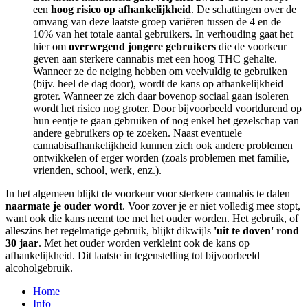
een
hoog risico op afhankelijkheid
. De schattingen over de
omvang van deze laatste groep variëren tussen de 4 en de
10% van het totale aantal gebruikers. In verhouding gaat het
hier om
overwegend jongere gebruikers
die de voorkeur
geven aan sterkere cannabis met een hoog THC gehalte.
Wanneer ze de neiging hebben om veelvuldig te gebruiken
(bijv. heel de dag door), wordt de kans op afhankelijkheid
groter. Wanneer ze zich daar bovenop sociaal gaan isoleren
wordt het risico nog groter. Door bijvoorbeeld voortdurend op
hun eentje te gaan gebruiken of nog enkel het gezelschap van
andere gebruikers op te zoeken. Naast eventuele
cannabisafhankelijkheid kunnen zich ook andere problemen
ontwikkelen of erger worden (zoals problemen met familie,
vrienden, school, werk, enz.).
In het algemeen blijkt de voorkeur voor sterkere cannabis te dalen
naarmate je ouder wordt
. Voor zover je er niet volledig mee stopt,
want ook die kans neemt toe met het ouder worden. Het gebruik, of
alleszins het regelmatige gebruik, blijkt dikwijls
'uit te doven' rond
30 jaar
. Met het ouder worden verkleint ook de kans op
afhankelijkheid. Dit laatste in tegenstelling tot bijvoorbeeld
alcoholgebruik.
Home
Info