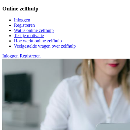
Online zelfhulp
Inloggen
Registreren
Wat is online zelfhulp
Test je motivatie
Hoe werkt online zelfhulp
Veelgestelde vragen over zelfhulp
Inloggen
Registreren