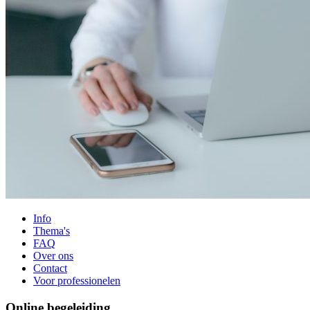
Info
Thema's
FAQ
Over ons
Contact
Voor professionelen
Online begeleiding