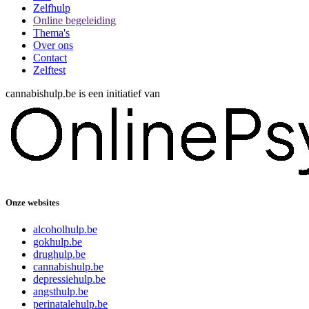
Zelfhulp
Online begeleiding
Thema's
Over ons
Contact
Zelftest
cannabishulp.be is een initiatief van
Onze websites
alcoholhulp.be
gokhulp.be
drughulp.be
cannabishulp.be
depressiehulp.be
angsthulp.be
perinatalehulp.be