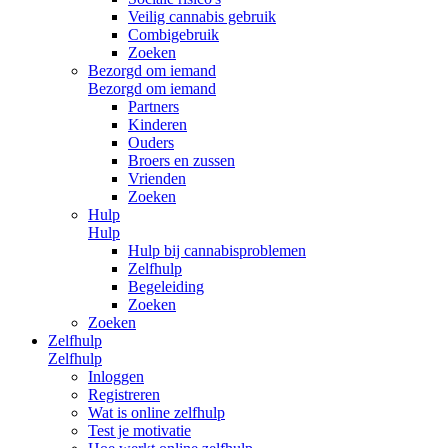
Veilig cannabis gebruik
Combigebruik
Zoeken
Bezorgd om iemand
Bezorgd om iemand
Partners
Kinderen
Ouders
Broers en zussen
Vrienden
Zoeken
Hulp
Hulp
Hulp bij cannabisproblemen
Zelfhulp
Begeleiding
Zoeken
Zoeken
Zelfhulp
Zelfhulp
Inloggen
Registreren
Wat is online zelfhulp
Test je motivatie