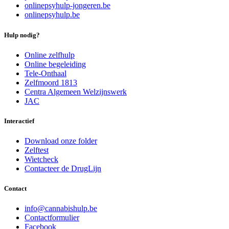
onlinepsyhulp-jongeren.be
onlinepsyhulp.be
Hulp nodig?
Online zelfhulp
Online begeleiding
Tele-Onthaal
Zelfmoord 1813
Centra Algemeen Welzijnswerk
JAC
Interactief
Download onze folder
Zelftest
Wietcheck
Contacteer de DrugLijn
Contact
i
n
f
o
@
c
a
n
n
a
b
i
s
h
u
l
p
.
b
e
Contactformulier
Facebook