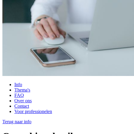
Info
Thema's
FAQ
Over ons
Contact
Voor professionelen
Terug naar info