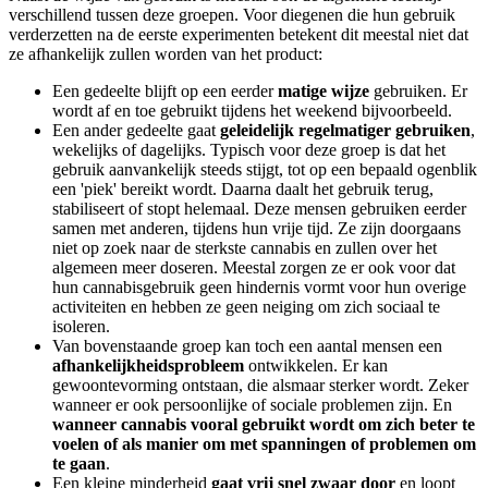
verschillend tussen deze groepen. Voor diegenen die hun gebruik
verderzetten na de eerste experimenten betekent dit meestal niet dat
ze afhankelijk zullen worden van het product:
Een gedeelte blijft op een eerder
matige wijze
gebruiken. Er
wordt af en toe gebruikt tijdens het weekend bijvoorbeeld.
Een ander gedeelte gaat
geleidelijk regelmatiger gebruiken
,
wekelijks of dagelijks. Typisch voor deze groep is dat het
gebruik aanvankelijk steeds stijgt, tot op een bepaald ogenblik
een 'piek' bereikt wordt. Daarna daalt het gebruik terug,
stabiliseert of stopt helemaal. Deze mensen gebruiken eerder
samen met anderen, tijdens hun vrije tijd. Ze zijn doorgaans
niet op zoek naar de sterkste cannabis en zullen over het
algemeen meer doseren. Meestal zorgen ze er ook voor dat
hun cannabisgebruik geen hindernis vormt voor hun overige
activiteiten en hebben ze geen neiging om zich sociaal te
isoleren.
Van bovenstaande groep kan toch een aantal mensen een
afhankelijkheidsprobleem
ontwikkelen. Er kan
gewoontevorming ontstaan, die alsmaar sterker wordt. Zeker
wanneer er ook persoonlijke of sociale problemen zijn. En
wanneer cannabis vooral gebruikt wordt om zich beter te
voelen of als manier om met spanningen of problemen om
te gaan
.
Een kleine minderheid
gaat vrij snel zwaar door
en loopt