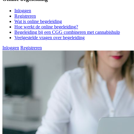
Inloggen
Registreren
Wat is online begeleiding
Hoe werkt de online begeleiding?
Begeleiding bij een CGG combineren met cannabishulp
Veelgestelde vragen over begeleiding
Inloggen
Registreren