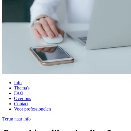
Info
Thema's
FAQ
Over ons
Contact
Voor professionelen
Terug naar info