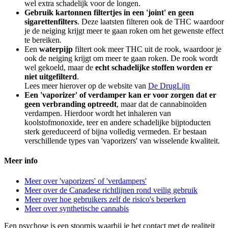
wel extra schadelijk voor de longen.
Gebruik kartonnen filtertjes in een 'joint' en geen
sigarettenfilters
. Deze laatsten filteren ook de THC waardoor
je de neiging krijgt meer te gaan roken om het gewenste effect
te bereiken.
Een
waterpijp
filtert ook meer THC uit de rook, waardoor je
ook de neiging krijgt om meer te gaan roken. De rook wordt
wel gekoeld, maar de
echt schadelijke stoffen worden er
niet uitgefilterd
.
Lees meer hierover op de website van
De DrugLijn
Een 'vaporizer' of verdamper kan er voor zorgen dat er
geen verbranding optreedt
, maar dat de cannabinoïden
verdampen. Hierdoor wordt het inhaleren van
koolstofmonoxide, teer en andere schadelijke bijptoducten
sterk gereduceerd of bijna volledig vermeden. Er bestaan
verschillende types van 'vaporizers' van wisselende kwaliteit.
Meer info
Meer over 'vaporizers' of 'verdampers'
Meer over de Canadese richtlijnen rond veilig gebruik
Meer over hoe gebruikers zelf de risico's beperken
Meer over synthetische cannabis
Een psychose is een stoornis waarbij je het contact met de realiteit