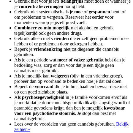
Gebruik niet voor je iets
belangrijks
moet doen of wanneer je
je
concentratievermogen
nodig hebt.
Gebruik niet systematisch als je
moe
of
gespannen
bent, of
om problemen te vergeten. Reserveer het eerder voor
momenten waarop je jezelf goed voelt.
Combineer zo min mogelijk
met alcohol en gebruik
tegelijkertijd ook geen andere drugs.
Gebruik alleen met
vrienden
die er zelf geen problemen mee
hebben of er problemen door gekregen hebben.
Beperk je
vriendenkring
niet tot diegenen die cannabis
gebruiken.
Als je een periode wat
meer of vaker gebruikt
hebt dan je
bedoeling was, zorg er dan voor dat je een tijdje geen
cannabis meer gebruikt.
Als je moeilijk kan
weigeren
(bijv. in een vriendengroep),
probeer dan op voorhand te bedenken hoe je dat zal doen.
Beperk de
voorraad
die je in huis haalt en bewaar deze niet
op een goed zichtbare plaats.
Als
psychosegevoeligheid
in je familie voorkomen en/of als
je merkt dat je door cannabisgebruik dikwijls angstig wordt of
paranoïde gevoelens krijgt, dan ben je mogelijk
kwetsbaar
voor een psychotische stoornis
. Je stopt dan best met
cannabisgebruik.
Lees over de voordelen van geen cannabis gebruiken.
Bekijk
ze hier »