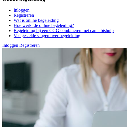
Inloggen
Registreren
Wat is online begeleiding
Hoe werkt de online begeleiding?
Begeleiding bij een CGG combineren met cannabishulp
Veelgestelde vragen over begeleiding
Inloggen
Registreren