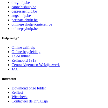
drughulp.be
cannabishulp.be
depressiehulp.be
angsthulp.be
perinatalehulp.be
onlinepsyhulp-jongeren.be
onlinepsyhulp.be
Hulp nodig?
Online zelfhulp
Online begeleiding
Tele-Onthaal
Zelfmoord 1813
Centra Algemeen Welzijnswerk
JAC
Interactief
Download onze folder
Zelftest
Wietcheck
Contacteer de DrugLijn