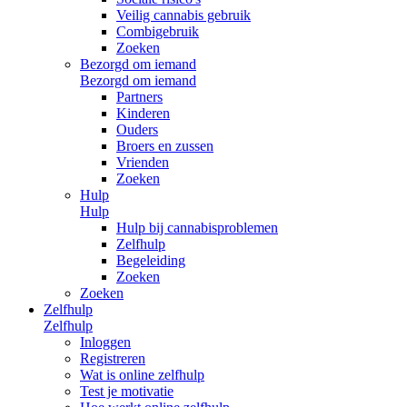
Veilig cannabis gebruik
Combigebruik
Zoeken
Bezorgd om iemand
Bezorgd om iemand
Partners
Kinderen
Ouders
Broers en zussen
Vrienden
Zoeken
Hulp
Hulp
Hulp bij cannabisproblemen
Zelfhulp
Begeleiding
Zoeken
Zoeken
Zelfhulp
Zelfhulp
Inloggen
Registreren
Wat is online zelfhulp
Test je motivatie