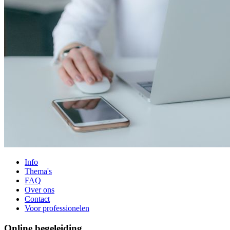
Info
Thema's
FAQ
Over ons
Contact
Voor professionelen
Online begeleiding