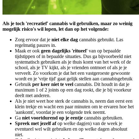
Als je toch 'recreatief' cannabis wil gebruiken, maar zo weinig
mogelijk risico's wil lopen, let dan op het volgende:
Zorg ervoor dat je
niet elke dag
cannabis gebruikt. Las
regelmatig pauzes in.
Maak er ook
geen dagelijks 'ritueel'
van op bepaalde
tijdstippen of in bepaalde situaties. Dus ga bijvoorbeeld niet
systematisch gebruiken als je thuis komt van het werk of de
school, als je TV kijkt, als je vrienden ontmoet of als je je
verveelt. Zo voorkom je dat het een vastgeroeste gewoonte
wordt en je 'vrije tijd' gaat gelijk stellen aan cannabisgebruik
Gebruik
per keer niet te veel
cannabis. Dit houdt in dat je
maximum 1 of 2 joints op een dag rookt, die je bij voorkeur
deelt met anderen.
Als je niet weet hoe sterk de cannabis is, neem dan eerst een
klein trekje en wacht een paar minuten om te ervaren hoe het
'aankomt', voordat je een volgende trek neemt.
Ga
niet voortdurend op je eentje
cannabis gebruiken.
Spreek met jezelf af
op welke dag(en) van de week je
eventueel wel wilt gebruiken en op welke dagen absoluut
niet.