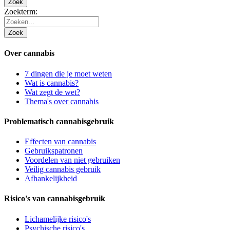
Zoek
Zoekterm:
Zoek
Over cannabis
7 dingen die je moet weten
Wat is cannabis?
Wat zegt de wet?
Thema's over cannabis
Problematisch cannabisgebruik
Effecten van cannabis
Gebruikspatronen
Voordelen van niet gebruiken
Veilig cannabis gebruik
Afhankelijkheid
Risico's van cannabisgebruik
Lichamelijke risico's
Psychische risico's