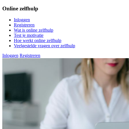
Online zelfhulp
Inloggen
Registreren
Wat is online zelfhulp
Test je motivatie
Hoe werkt online zelfhulp
Veelgestelde vragen over zelfhulp
Inloggen
Registreren