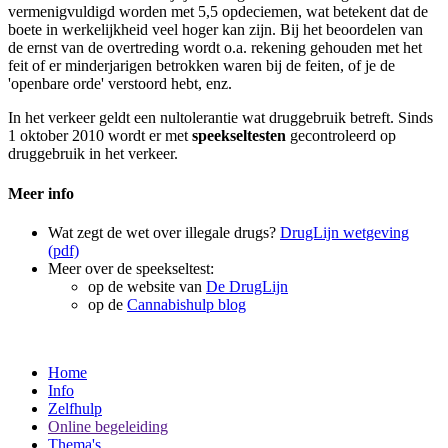
vermenigvuldigd worden met 5,5 opdeciemen, wat betekent dat de
boete in werkelijkheid veel hoger kan zijn. Bij het beoordelen van
de ernst van de overtreding wordt o.a. rekening gehouden met het
feit of er minderjarigen betrokken waren bij de feiten, of je de
'openbare orde' verstoord hebt, enz.
In het verkeer geldt een nultolerantie wat druggebruik betreft. Sinds
1 oktober 2010 wordt er met
speekseltesten
gecontroleerd op
druggebruik in het verkeer.
Meer info
Wat zegt de wet over illegale drugs?
DrugLijn wetgeving
(pdf)
Meer over de speekseltest:
op de website van
De DrugLijn
op de
Cannabishulp blog
Home
Info
Zelfhulp
Online begeleiding
Thema's