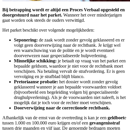
Bij betrapping wordt er altijd een Proces Verbaal opgesteld en
doorgestuurd naar het parket.
Wanneer het over minderjarigen
gaat worden ook steeds de ouders verwittigd.
Het parket beschikt over volgende mogelijkheden:
Seponering:
de zaak wordt zonder gevolg geklasseerd en er
volgt geen doorverwijzing naar de rechtbank. Je krijgt wel
een waarschuwing van de politie en je wordt eventueel
doorverwezen naar gespecialiseerde hulpverlening.
Minnelijke schikking:
je betaalt op vraag van het parket een
bepaalde geldsom, waardoor je niet voor de rechtbank moet
verschijnen. Na betaling vervalt de strafvordering. Er is geen
vervolging en je strafblad blijft blanco.
Pretoriaanse probatie:
het dossier wordt zonder gevolg
geklasseerd wanneer je aan bepaalde voorwaarden voldoet
(bijvoorbeeld een begeleiding volgen bij gespecialiseerde
drughulpverlening). Als je de voorwaarden niet naleeft, is het
mogelijk dat je toch voor de rechter moet verschijnen.
Doorverwijzing naar de correctionele rechtbank.
Afhankelijk van de ernst van de overtreding is kan je een
geldboet
e
tussen 1.000 en 100.000 euro krijgen en/of een
gevangenisstraf
tussen drie maanden en vijf jaar. De genoemde bedragen moeten