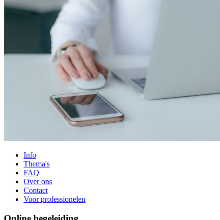
Info
Thema's
FAQ
Over ons
Contact
Voor professionelen
Online begeleiding