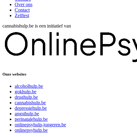
Over ons
Contact
Zelftest
cannabishulp.be is een initiatief van
Onze websites
alcoholhulp.be
gokhulp.be
drughulp.be
cannabishulp.be
depressiehulp.be
angsthulp.be
perinatalehulp.be
onlinepsyhulp-jongeren.be
onlinepsyhulp.be