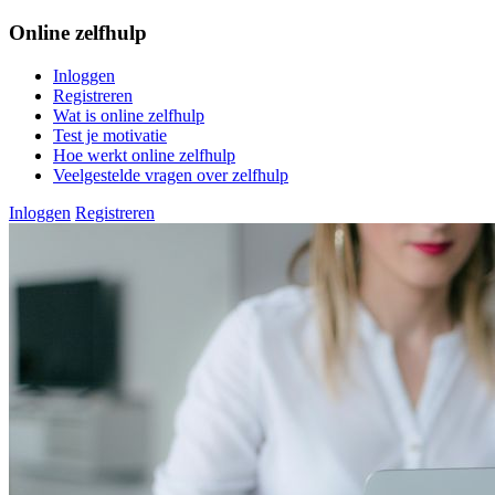
Online zelfhulp
Inloggen
Registreren
Wat is online zelfhulp
Test je motivatie
Hoe werkt online zelfhulp
Veelgestelde vragen over zelfhulp
Inloggen
Registreren