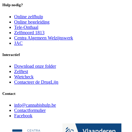
Hulp nodig?
Online zelfhulp
Online begeleiding
Tele-Onthaal
Zelfmoord 1813
Centra Algemeen Welzijnswerk
JAC
Interactief
Download onze folder
Zelftest
Wietcheck
Contacteer de DrugLijn
Contact
i
n
f
o
@
c
a
n
n
a
b
i
s
h
u
l
p
.
b
e
Contactformulier
Facebook