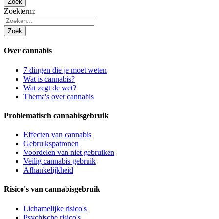
Zoek
Zoekterm:
Zoek
Over cannabis
7 dingen die je moet weten
Wat is cannabis?
Wat zegt de wet?
Thema's over cannabis
Problematisch cannabisgebruik
Effecten van cannabis
Gebruikspatronen
Voordelen van niet gebruiken
Veilig cannabis gebruik
Afhankelijkheid
Risico's van cannabisgebruik
Lichamelijke risico's
Psychische risico's