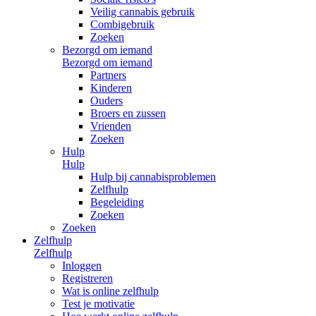
Veilig cannabis gebruik
Combigebruik
Zoeken
Bezorgd om iemand
Bezorgd om iemand
Partners
Kinderen
Ouders
Broers en zussen
Vrienden
Zoeken
Hulp
Hulp
Hulp bij cannabisproblemen
Zelfhulp
Begeleiding
Zoeken
Zoeken
Zelfhulp
Zelfhulp
Inloggen
Registreren
Wat is online zelfhulp
Test je motivatie