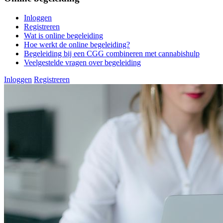
Inloggen
Registreren
Wat is online begeleiding
Hoe werkt de online begeleiding?
Begeleiding bij een CGG combineren met cannabishulp
Veelgestelde vragen over begeleiding
Inloggen
Registreren