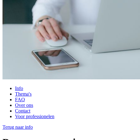
Info
Thema's
FAQ
Over ons
Contact
Voor professionelen
Terug naar info